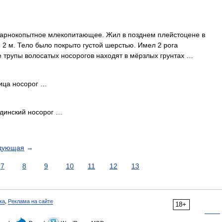
рнокопытное млекопитающее. Жил в позднем плейстоцене в
 2 м. Тело было покрыто густой шерстью. Имел 2 рога
е трупы волосатых носорогов находят в мёрзлых грунтах …
ица носорог …
динский носорог …
дующая
→
7
8
9
10
11
12
13
ка
,
Реклама на сайте
18+