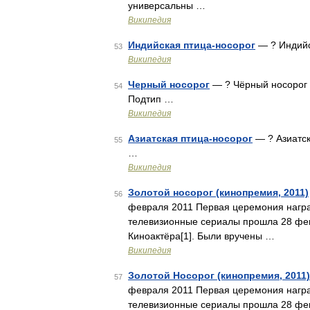
универсальны …
Википедия
Индийская птица-носорог
— ? Индийс
53
Википедия
Черный носорог
— ? Чёрный носорог 
54
Подтип …
Википедия
Азиатская птица-носорог
— ? Азиатск
55
…
Википедия
Золотой носорог (кинопремия, 2011)
56
февраля 2011 Первая церемония награ
телевизионные сериалы прошла 28 фев
Киноактёра[1]. Были вручены …
Википедия
Золотой Носорог (кинопремия, 2011)
57
февраля 2011 Первая церемония награ
телевизионные сериалы прошла 28 фев