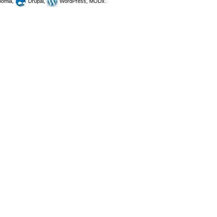
omla,
Drupal,
WordPress, MODx.