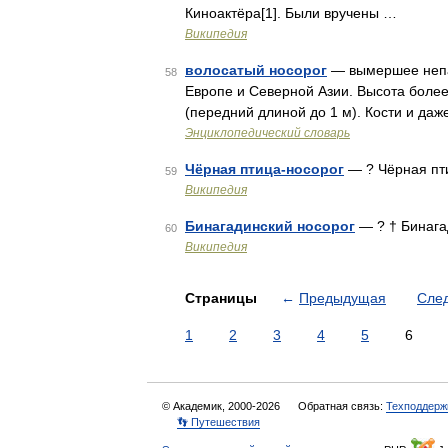
Киноактёра[1]. Были вручены …
Википедия
волосатый носорог
— вымершее непа
58
Европе и Северной Азии. Высота более
(передний длиной до 1 м). Кости и даж
Энциклопедический словарь
Чёрная птица-носорог
— ? Чёрная пт
59
Википедия
Бинагадинский носорог
— ? † Бинага
60
Википедия
Страницы
←
Предыдущая
Сле
1
2
3
4
5
6
© Академик, 2000-2026
Обратная связь:
Техподдерж
👣 Путешествия