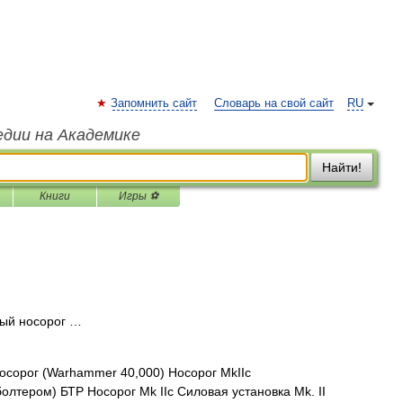
Запомнить сайт
Словарь на свой сайт
RU
едии на Академике
Найти!
Книги
Игры ⚽
ый носорог …
сорог (Warhammer 40,000) Носорог MkIIc
тером) БТР Носорог Mk IIc Силовая установка Mk. II