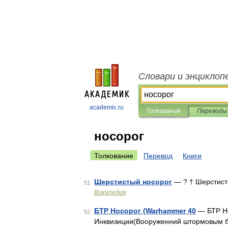
Словари и энциклоп
academic.ru
Толкования
Переводы
носорог
Толкование
Перевод
Книги
Шерстистый носорог
— ? † Шерстист
51
Википедия
БТР Носорог (Warhammer 40
— БТР Но
52
Инквизиции(Вооруженний штормовым бол